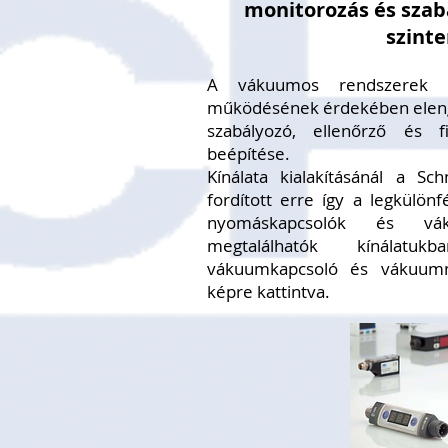
monitorozás és sza
szint
A vákuumos rendszerek bi
működésének érdekében eleng
szabályozó, ellenőrző és f
beépítése.
Kínálata kialakításánál a S
fordított erre így a legkülön
nyomáskapcsolók és vá
megtalálhatók kínálatu
vákuumkapcsoló és vákuumm
képre kattintva.