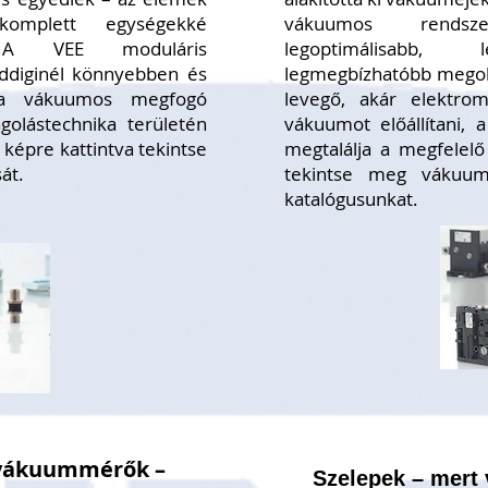
 komplett
egységekké
vákuumos rendsz
. A VEE moduláris
legoptimálisabb, 
ddiginél könnyebben és
legmegbízhatóbb megoldá
 a vákuumos megfogó
levegő, akár elektro
olástechnika területén
vákuumot előállítani, 
 képre kattintva tekintse
megtalálja a megfelelő
át.
tekintse meg vákuume
katalógusunkat.
vákuummérők –
Szelepek – mert 