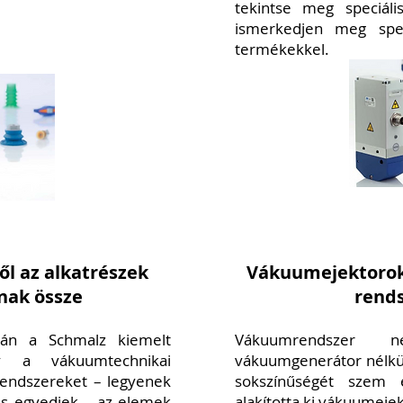
tekintse meg speciál
ismerkedjen meg speciá
termékekkel.
ől az alkatrészek
Vákuumejektorok
nak össze
rends
rán a Schmalz kiemelt
Vákuumrendszer n
y a vákuumtechnikai
vákuumgenerátor nélkül
rendszereket – legyenek
sokszínűségét szem 
és egyediek – az elemek
alakította ki vákuumejek