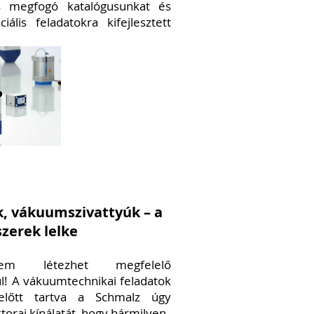
is megfogó katalógusunkat és
lis feladatokra kifejlesztett
, vákuumszivattyúk – a
zerek lelke
em létezhet megfelelő
! A vákuumtechnikai feladatok
előtt tartva a Schmalz úgy
torai kínálatát, hogy bármilyen