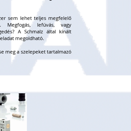
er sem lehet teljes megfelelő
l. Megfogás, lefúvás, vagy
edés? A Schmalz által kínált
feladat megoldható.
tse meg a szelepeket tartalmazó