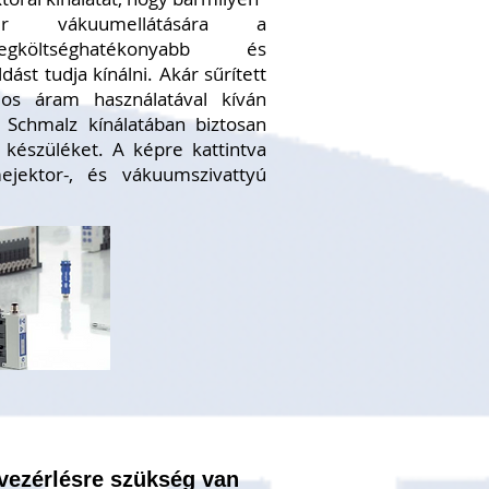
er vákuumellátására a
legköltséghatékonyabb és
st tudja kínálni. Akár sűrített
mos áram használatával kíván
a Schmalz kínálatában biztosan
 készüléket. A képre kattintva
jektor-, és vákuumszivattyú
vezérlésre szükség van