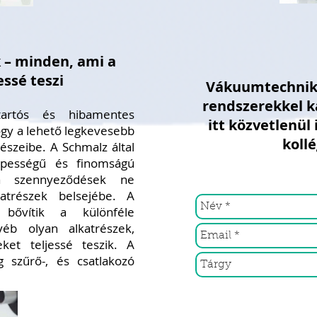
k – minden, ami a
essé teszi
Vákuumtechnika
rendszerekkel k
artós és hibamentes
itt közvetlenül 
gy a lehető legkevesebb
koll
észeibe. A Schmalz által
képességű és
finomságú
 a szennyeződések ne
atrészek belsejébe. A
 bővítik a különféle
yéb olyan alkatrészek,
et teljessé teszik. A
g szűrő-, és csatlakozó