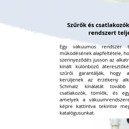
Szűrők és csatlakozó
rendszert telj
Egy vákuumos rendszer t
működésének alapfeltétele, ho
szennyeződés jusson az alkatr
kínált különböző áteresztő
szűrői garantálják, hogy
kerüljenek az érzékeny alk
Schmalz kínálatát tovább
csatlakozók, tömlők, és eg
amelyek a vákuumrendszerek
képre kattintva tekintse me
katalógusunkat.