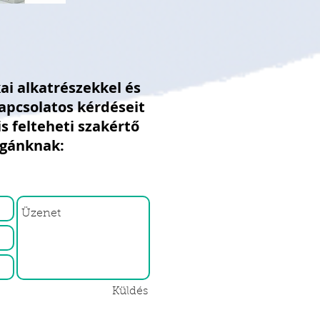
i alkatrészekkel és
apcsolatos kérdéseit
is felteheti szakértő
égánknak:
Küldés