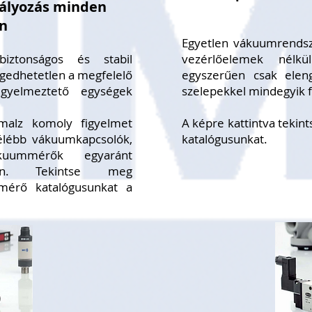
bályozás minden
en
Egyetlen vákuumrendsz
ztonságos és stabil
vezérlőelemek nélkü
edhetetlen a megfelelő
egyszerűen csak eleng
igyelmeztető egységek
szelepekkel mindegyik 
chmalz komoly figyelmet
A képre kattintva tekin
félébb vákuumkapcsolók,
katalógusunkat.
kuummérők egyaránt
kban. Tekintse meg
érő katalógusunkat a