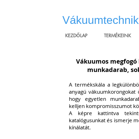
Vákuumtechnika
KEZDŐLAP
TERMÉKEINK
Vákuumos megfogó k
munkadarab, so
A termékskála a legkülönb
anyagú vákuumkorongokat öl
hogy egyetlen munkadara
kelljen kompromisszumot köt
A képre kattintva teki
katalógusunkat és ismerje 
kínálatát.