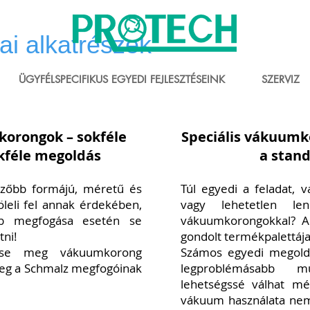
i alkatrészek
ÜGYFÉLSPECIFIKUS EGYEDI FEJLESZTÉSEINK
SZERVIZ
orongok – sokféle
Speciális vákuumk
kféle megoldás
a stan
özőbb formájú, méretű és
Túl egyedi a feladat,
eli fel
annak érdekében,
vagy lehetetlen l
b megfogása esetén se
vákuumkorongokkal? A 
ni!
gondolt termékpalettája
ntse meg vákuumkorong
Számos egyedi megol
meg a Schmalz megfogóinak
legproblémásabb m
lehetségssé válhat mé
vákuum használata nem 