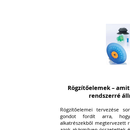
Rögzítőelemek – amit
rendszerré áll
Rögzítőelemei tervezése so
gondot fordít arra, hog
alkatrészekből megtervezett 
azok akármilyen összetettek 