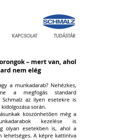
KAPCSOLAT
TUDÁSTÁR
orongok – mert van, ahol
dard nem elég
 vagy a munkadarab? Nehézkes,
enne a megfogás standard
Schmalz az ilyen esetekre is
 kidolgozása során.
dásunkak köszönhetően még a
unkadarabok kezelése is
g olyan esetekben is, ahol a
lehetséges. A képre kattintva