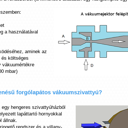
l szemben:
et
eg a használatával
űködéséhez, aminek az
s és költséges
gy vákuumértékre
00 mbar)
enésű forgólapátos vákuumszivattyú?
 egy hengeres szivattyúházból
lyezett lapáttartó hornyokkal
l állnak.
ingető rendszer és a villany-