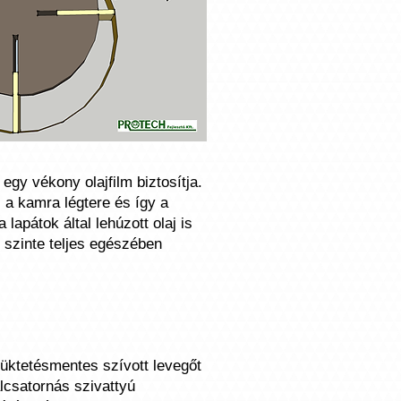
egy vékony olajfilm biztosítja.
 a kamra légtere és így a
lapátok által lehúzott olaj is
j szinte teljes egészében
üktetésmentes szívott levegőt
alcsatornás szivattyú