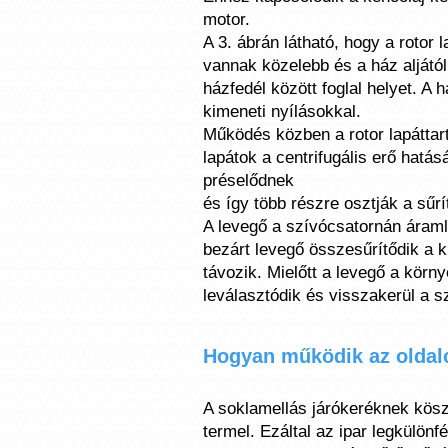
motor.
A 3. ábrán látható, hogy a rotor 
vannak közelebb és a ház aljától
házfedél között foglal helyet. A 
kimeneti nyílásokkal.
Működés közben a rotor lapáttar
lapátok a centrifugális erő hatás
préselődnek
és így több részre osztják a sűrí
A levegő a szívócsatornán áraml
bezárt levegő összesűrítődik a ki
távozik. Mielőtt a levegő a körny
leválasztódik és visszakerül a s
Hogyan működik az oldal
A soklamellás járókeréknek kösz
termel. Ezáltal az ipar legkülönf