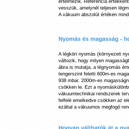
értelmezik. Referencia értékkén
vesszük, amelynél teljesen légm
A vákuum abszolút értéken mindig
Nyomás és magasság - h
A légköri nyomás (környezeti ny
változik, hogy milyen magasságb
ábra is mutatja, a légnyomás ér
tengerszint feletti 600m-es mag
938 mbar. 2000m-es magasságná
csökken le. Ezt a nyomáskülönbs
vákuumtechnikai rendszerek terv
felfelé emelkedve csökken az e
ezáltal a vákuumos megfogó rend
Hogyan válthatók át a g