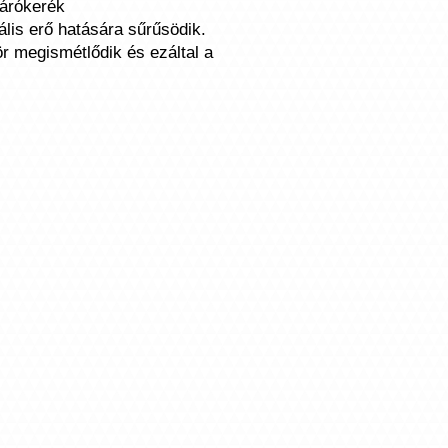
járókerék
ális erő hatására sűrűsödik.
r megismétlődik és ezáltal a