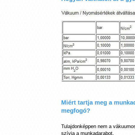
Miért tartja meg a munk
megfogó?
Tulajdonképpen nem a vákuumo
szívja a munkadarabot.