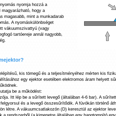
égnyomás nyomja hozzá a
l magyarázható, hogy a
ás magasabb, mint a munkadarab
yomás. A nyomáskülönbséget
ott vákuumszivattyú (vagy
egfogó tartóereje annál nagyobb,
ég.
mejektor?
építésű, kis tömegű és a teljesítményéhez mérten kis fizik
lításához egy ejektor esetében elektromos áram helyett sűr
működnek.
utatja be a működést:
ja. Itt lép be a sűrített levegő (általában 4-6 bar). A sűríte
 felgyorsul és a levegő összesűrítődik. A fúvókán történő át
ön létre. A vákuumcsatlakozón (D) keresztül az ejektor leve
k a rendszerből (a kimenetre általában egy hangtompító egy