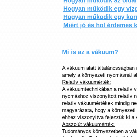
Hogyan működik az oldal
Hogyan működik egy víz
Hogyan működik egy kör
Miért jó és hol érdemes 
Mi is az a vákuum?
A vákuum alatt általánosságban 
amely a környezeti nyomásnál a
Relatív vákuumérték:
A vákuumtechnikában a relatív v
nyomáshoz viszonyított relatív 
relatív vákuumértékek mindig ne
magyarázata, hogy a környezeti 
ehhez viszonyítva fejezzük ki a
Abszolút vákuumérték:
Tudományos környezetben a vák