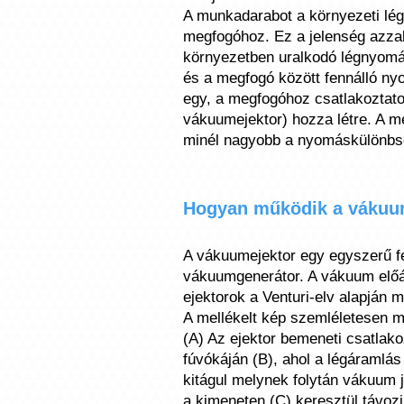
A munkadarabot a környezeti l
megfogóhoz. Ez a jelenség azza
környezetben uralkodó légnyom
és a megfogó között fennálló n
egy, a megfogóhoz csatlakoztat
vákuumejektor) hozza létre. A m
minél nagyobb a nyomáskülönbs
Hogyan működik a vákuu
A vákuumejektor egy egyszerű fel
vákuumgenerátor. A vákuum előál
ejektorok a Venturi-elv alapján 
A mellékelt kép szemléletesen m
(A) Az ejektor bemeneti csatlakozó
fúvókáján (B), ahol a légáramlás
kitágul melynek folytán vákuum j
a kimeneten (C) keresztül távozi