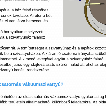
lapátjai a ház felső részéhez
 esnek távolabb. A rotor a két
ház el van látva bemeneti és
tó hornyaiban elhelyezett
ára a szivattyúház falához
tőkamrát. A tömítettséget a szivattyúház és a lapátok között 
ik be a szivattyúházba. A kiáramló csatorna irányába szűkül
menetnél. A kimenő levegővel együtt a szivattyúház faláról a 
ezetbe jutna, egy olajleválasztó szűrőn halad át, ahol az ola
zivattyú kenési rendszerébe.
csatornás vákuumszivattyú?
önhetően az oldalcsatornás vákuumszivattyú gyakorlatilag l
élébb területein alkalmazható, különböző feladatokra. Az old