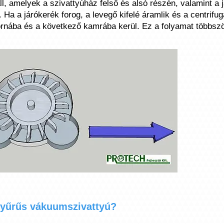
l, amelyek a szivattyúház felső és alsó részén, valamint a 
 Ha a járókerék forog, a levegő kifelé áramlik és a centrifug
ornába és a következő kamrába kerül. Ez a folyamat többszö
yűrűs vákuumszivattyú?