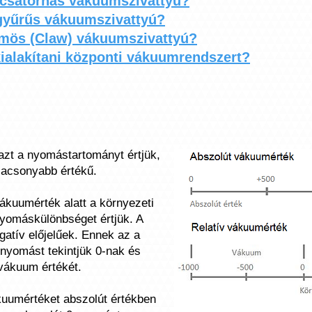
csatornás vákuumszivattyú?
gyűrűs vákuumszivattyú?
mös (Claw) vákuumszivattyú?
kialakítani központi vákuumrendszert?
azt a nyomástartományt értjük,
lacsonyabb értékű.
ákuumérték alatt a környezeti
nyomáskülönbséget értjük. A
gatív előjelűek. Ennek az a
nyomást tekintjük 0-nak és
 vákuum értékét.
uumértéket abszolút értékben