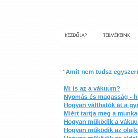
KEZDŐLAP
TERMÉKEINK
"Amit nem tudsz egyszerű
Mi is az a vákuum?
Nyomás és magasság - h
Hogyan válthatók át a g
Miért tartja meg a mun
Hogyan működik a vákuu
Hogyan működik az olajk