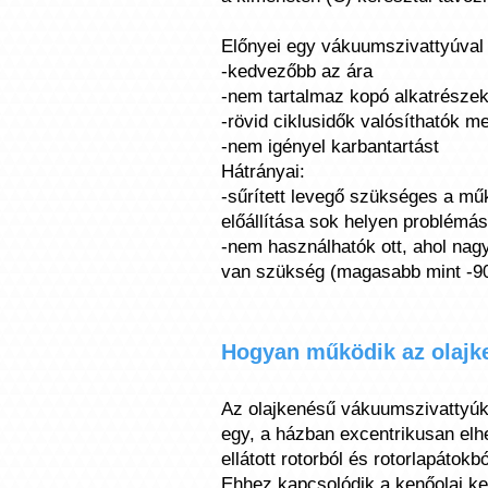
Előnyei egy vákuumszivattyúva
-kedvezőbb az ára
-nem tartalmaz kopó alkatrészek
-rövid ciklusidők valósíthatók m
-nem igényel karbantartást
Hátrányai:
-sűrített levegő szükséges a m
előállítása sok helyen problémá
-nem használhatók ott, ahol na
van szükség (magasabb mint -9
Hogyan működik az olajk
Az olajkenésű vákuumszivattyúk
egy, a házban excentrikusan elhe
ellátott rotorból és rotorlapátokbó
Ehhez kapcsolódik a kenőolaj ker