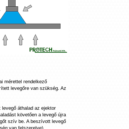
ai mérettel rendelkező
ített levegőre van szükség. Az
tt levegő áthalad az ejektor
haladást követően a levegő újra
gőt szív be. A beszívott levegő
ség van felszerelve).