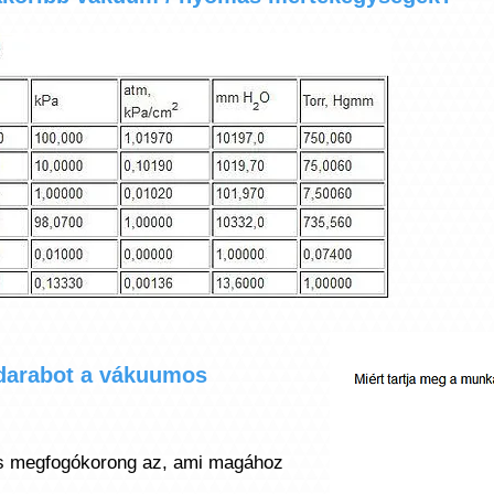
adarabot a vákuumos
s megfogókorong az, ami magához