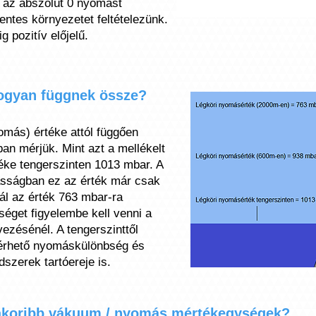
t az abszolút 0 nyomást
entes környezetet feltételezünk.
 pozitív előjelű.
ogyan függnek össze?
omás) értéke attól függően
an mérjük. Mint azt a mellékelt
téke tengerszinten 1013 mbar. A
asságban ez az érték már csak
l az érték 763 mbar-ra
éget figyelembe kell venni a
ezésénél. A tengerszinttől
lérhető nyomáskülönbség és
szerek tartóereje is.
yakoribb vákuum / nyomás mértékegységek?