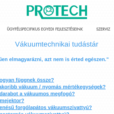
ÜGYFÉLSPECIFIKUS EGYEDI FEJLESZTÉSEINK
SZERVIZ
Albert Einstein
Vákuumtechnikai tudástár
en elmagyarázni, azt nem is érted egészen."
ogyan függnek össze?
yakoribb vákuum / nyomás mértékegységek?
kadarabot a vákuumos megfogó?
mejektor?
enésű forgólapátos vákuumszivattyú?