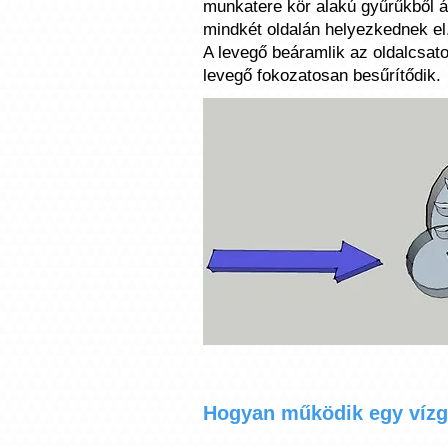
munkatere kör alakú gyűrűkből ál
mindkét oldalán helyezkednek el.
A levegő beáramlik az oldalcsat
levegő fokozatosan besűrítődik.
Hogyan működik egy vízg