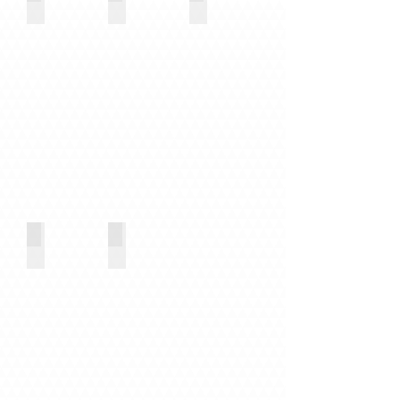
Oldalcsatornás fúvók
Variair rendszerek