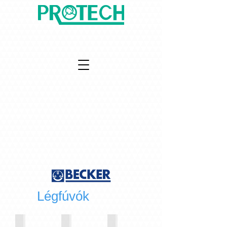
Légfúvók
Szárazonfutó fúvók
Csavarkompresszorok
Radiális fúvók