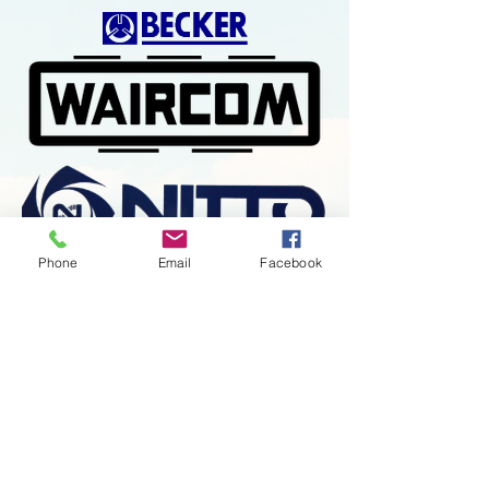
Phone
Email
Facebook
C é g ü n k r ő l
ÁSZF