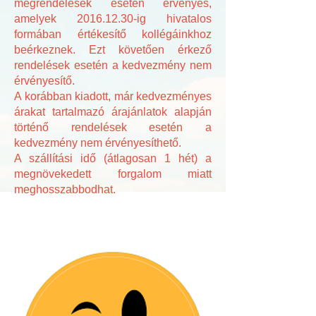
megrendelések esetén érvényes,
amelyek
2016.12.30
-ig hivatalos
formában értékesítő kollégáinkhoz
beérkeznek. Ezt követően érkező
rendelések esetén a kedvezmény nem
érvényesítő.
A korábban kiadott, már kedvezményes
árakat tartalmazó árajánlatok alapján
történő rendelések esetén a
kedvezmény nem érvényesíthető.
A szállítási idő (átlagosan 1 hét) a
megnövekedett forgalom miatt
meghosszabbodhat.